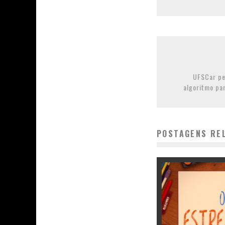
UFSCar pe
algoritmo pa
POSTAGENS RE