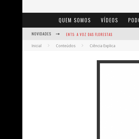
QUEM SOMOS
VÍDEOS
POD
NOVIDADES
ENTS: A VOZ DAS FLORESTAS
Inicial
Conteúdos
Ciência Explica
NOTÁVEIS: BERTHA LUTZ
BAÚ DE HISTÓRIAS - A JAMAIS IMAGINADA 