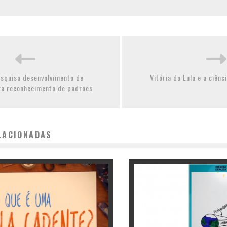
squisa desenvolvimento de
Vitória do Lula e a ciên
ra reconhecimento de padrões
LACIONADAS