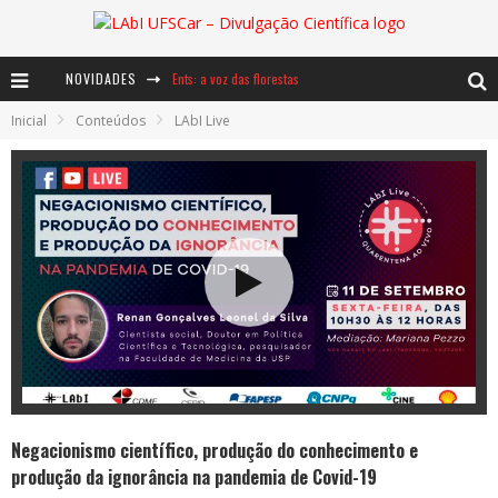
NOVIDADES
Ents: a voz das florestas
Inicial
Conteúdos
LAbI Live
Notáveis: Bertha Lutz
Baú de Histórias - A jamais imaginada aventura com os moinhos de vento
Negacionismo científico, produção do conhecimento e
produção da ignorância na pandemia de Covid-19