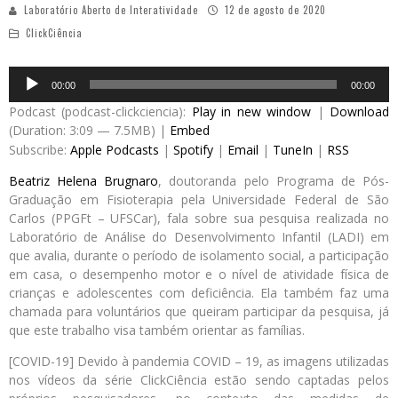
Laboratório Aberto de Interatividade
12 de agosto de 2020
ClickCiência
Audio
00:00
00:00
Player
Podcast (podcast-clickciencia):
Play in new window
|
Download
(Duration: 3:09 — 7.5MB) |
Embed
Subscribe:
Apple Podcasts
|
Spotify
|
Email
|
TuneIn
|
RSS
Beatriz Helena Brugnaro
, doutoranda pelo Programa de Pós-
Graduação em Fisioterapia pela Universidade Federal de São
Carlos (PPGFt – UFSCar), fala sobre sua pesquisa realizada no
Laboratório de Análise do Desenvolvimento Infantil (LADI) em
que avalia, durante o período de isolamento social, a participação
em casa, o desempenho motor e o nível de atividade física de
crianças e adolescentes com deficiência. Ela também faz uma
chamada para voluntários que queiram participar da pesquisa, já
que este trabalho visa também orientar as famílias.
[COVID-19] Devido à pandemia COVID – 19, as imagens utilizadas
nos vídeos da série ClickCiência estão sendo captadas pelos