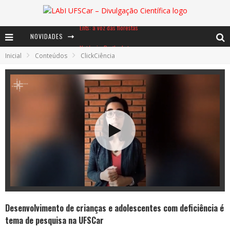
NOVIDADES
Notáveis: Bertha Lutz
Inicial
Conteúdos
ClickCiência
Baú de Histórias - A jamais imaginada aventura com os moinhos de vento
Ents: a voz das florestas
Desenvolvimento de crianças e adolescentes com deficiência é
tema de pesquisa na UFSCar