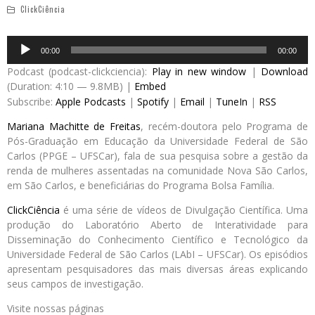
ClickCiência
Audio
00:00
00:00
Player
Podcast (podcast-clickciencia):
Play in new window
|
Download
(Duration: 4:10 — 9.8MB) |
Embed
Subscribe:
Apple Podcasts
|
Spotify
|
Email
|
TuneIn
|
RSS
Mariana Machitte de Freitas
, recém-doutora pelo Programa de
Pós-Graduação em Educação da Universidade Federal de São
Carlos (PPGE – UFSCar), fala de sua pesquisa sobre a gestão da
renda de mulheres assentadas na comunidade Nova São Carlos,
em São Carlos, e beneficiárias do Programa Bolsa Família.
ClickCiência
é uma série de vídeos de Divulgação Científica. Uma
produção do Laboratório Aberto de Interatividade para
Disseminação do Conhecimento Científico e Tecnológico da
Universidade Federal de São Carlos (LAbI – UFSCar). Os episódios
apresentam pesquisadores das mais diversas áreas explicando
seus campos de investigação.
Visite nossas páginas