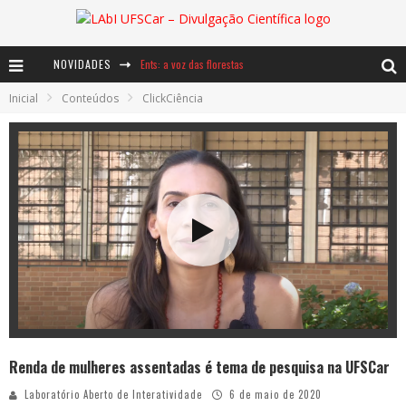
NOVIDADES
Ents: a voz das florestas
Inicial
Conteúdos
ClickCiência
Notáveis: Bertha Lutz
Baú de Histórias - A jamais imaginada aventura com os moinhos de vento
Renda de mulheres assentadas é tema de pesquisa na UFSCar
Laboratório Aberto de Interatividade
6 de maio de 2020