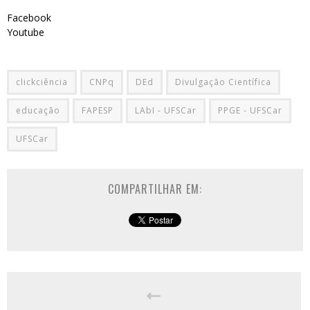
Facebook
Youtube
clickciência
CNPq
DEd
Divulgação Científica
educação
FAPESP
LAbI - UFSCar
PPGE - UFSCar
UFSCar
COMPARTILHAR EM: