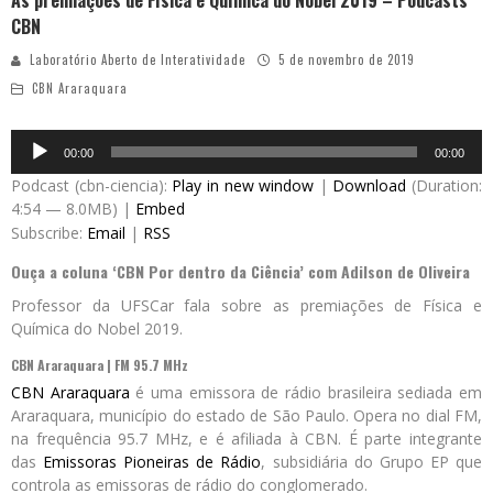
As premiações de Física e Química do Nobel 2019 – Podcasts
CBN
Laboratório Aberto de Interatividade
5 de novembro de 2019
CBN Araraquara
Audio
00:00
00:00
Player
Podcast (cbn-ciencia):
Play in new window
|
Download
(Duration:
4:54 — 8.0MB) |
Embed
Subscribe:
Email
|
RSS
Ouça a coluna ‘CBN Por dentro da Ciência’ com Adilson de Oliveira
Professor da UFSCar fala sobre as premiações de Física e
Química do Nobel 2019.
CBN Araraquara | FM 95.7 MHz
CBN Araraquara
é uma emissora de rádio brasileira sediada em
Araraquara, município do estado de São Paulo. Opera no dial FM,
na frequência 95.7 MHz, e é afiliada à CBN. É parte integrante
das
Emissoras Pioneiras de Rádio
, subsidiária do Grupo EP que
controla as emissoras de rádio do conglomerado.