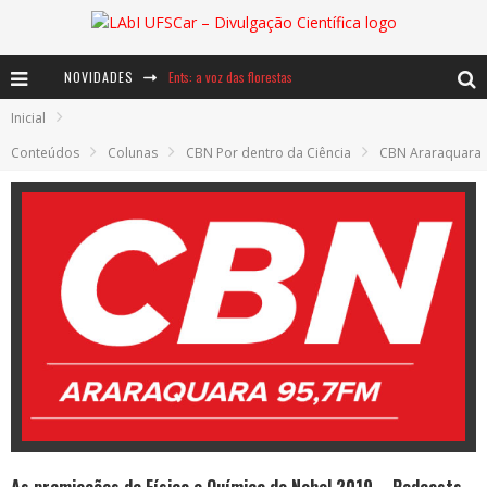
NOVIDADES
Ents: a voz das florestas
Inicial
Notáveis: Bertha Lutz
Conteúdos
Colunas
CBN Por dentro da Ciência
CBN Araraquara
Baú de Histórias - A jamais imaginada aventura com os moinhos de vento