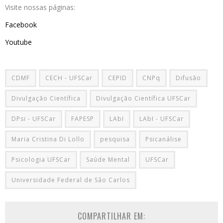
Visite nossas páginas:
Facebook
Youtube
CDMF
CECH - UFSCar
CEPID
CNPq
Difusão
Divulgação Científica
Divulgação Científica UFSCar
DPsi - UFSCar
FAPESP
LAbI
LAbI - UFSCar
Maria Cristina Di Lollo
pesquisa
Psicanálise
Psicologia UFSCar
Saúde Mental
UFSCar
Universidade Federal de Sâo Carlos
COMPARTILHAR EM: