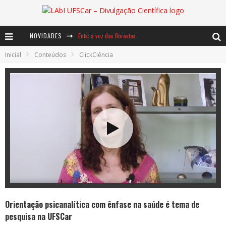
NOVIDADES
Ents: a voz das florestas
Inicial
Conteúdos
ClickCiência
Notáveis: Bertha Lutz
Baú de Histórias - A jamais imaginada aventura com os moinhos de vento
Orientação psicanalítica com ênfase na saúde é tema de
pesquisa na UFSCar