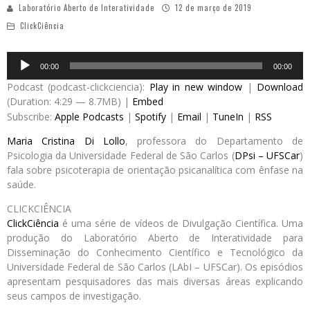
Laboratório Aberto de Interatividade
12 de março de 2019
ClickCiência
Audio
00:00
00:00
Player
Podcast (podcast-clickciencia):
Play in new window
|
Download
(Duration: 4:29 — 8.7MB) |
Embed
Subscribe:
Apple Podcasts
|
Spotify
|
Email
|
TuneIn
|
RSS
Maria Cristina Di Lollo
, professora do Departamento de
Psicologia da Universidade Federal de São Carlos (
DPsi – UFSCar
)
fala sobre psicoterapia de orientação psicanalítica com ênfase na
saúde.
CLICKCIÊNCIA
ClickCiência
é uma série de vídeos de Divulgação Científica. Uma
produção do Laboratório Aberto de Interatividade para
Disseminação do Conhecimento Científico e Tecnológico da
Universidade Federal de São Carlos (LAbI – UFSCar). Os episódios
apresentam pesquisadores das mais diversas áreas explicando
seus campos de investigação.