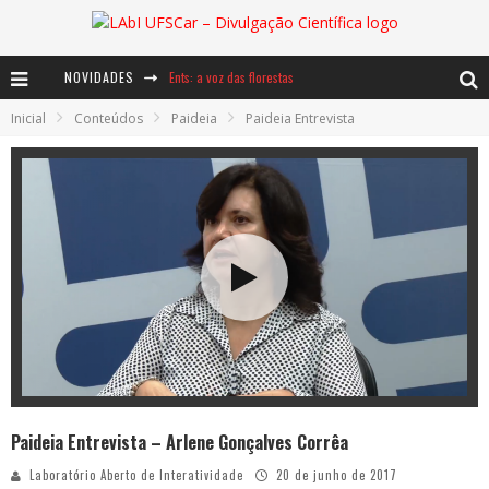
Ents: a voz das florestas
NOVIDADES
Notáveis: Bertha Lutz
Inicial
Conteúdos
Paideia
Paideia Entrevista
Baú de Histórias - A jamais imaginada aventura com os moinhos de vento
Paideia Entrevista – Arlene Gonçalves Corrêa
Laboratório Aberto de Interatividade
20 de junho de 2017