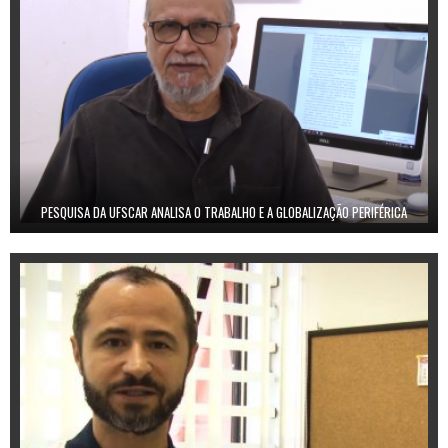
PESQUISA DA UFSCAR ANALISA O TRABALHO E A GLOBALIZAÇÃO PERIFÉRICA