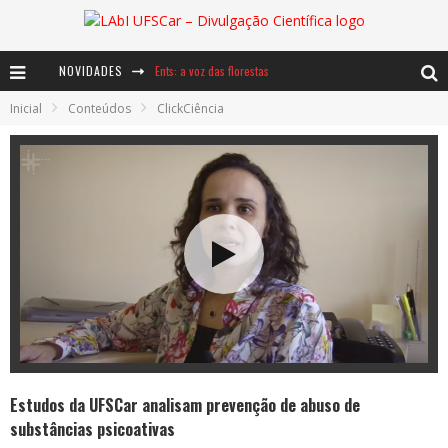
NOVIDADES
Ents: a voz das florestas
Inicial
Conteúdos
ClickCiência
Notáveis: Bertha Lutz
Baú de Histórias - A jamais imaginada aventura com os moinhos de vento
Estudos da UFSCar analisam prevenção de abuso de
substâncias psicoativas