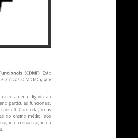
Funcionais (CDMF)
. Este
s Cerâmicos (CMDMC), que
a diretamente ligada ao
no partículas funcionais,
spin-off. Com relação às
res do ensino médio, aos
ormação e comunicação na
a.