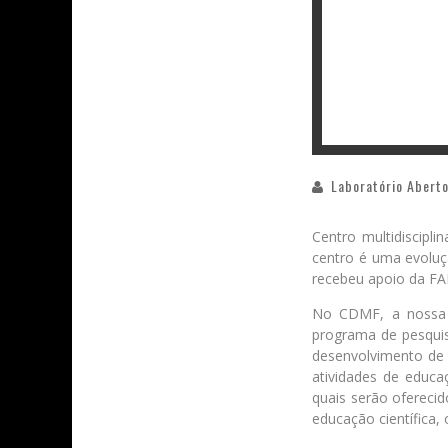
Laboratório Aberto
Centro multidiscipl
centro é uma evoluç
recebeu apoio da FA
No CDMF, a nossa p
programa de pesquisa
desenvolvimento de 
atividades de educa
quais serão ofereci
educação científica