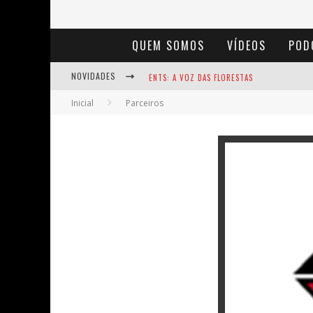
QUEM SOMOS
VÍDEOS
POD
NOVIDADES
ENTS: A VOZ DAS FLORESTAS
Inicial
Parceiros
NOTÁVEIS: BERTHA LUTZ
BAÚ DE HISTÓRIAS - A JAMAIS IMAGINADA 